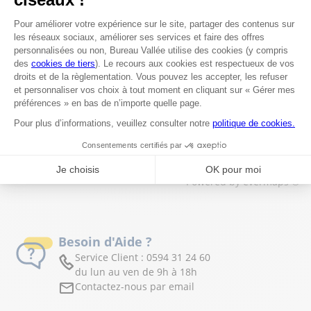
Est-il possible de commander en ligne et de
retirer sa commande en magasin à Matoury ?
Les magasins Bureau Vallée dans les villes à proximité
Trouver un magasin Bureau Vallée
Guyane
Matoury
Powered by
evermaps ©
Besoin d'Aide ?
Service Client :
0594 31 24 60
du lun au ven de 9h à 18h
Contactez-nous par email