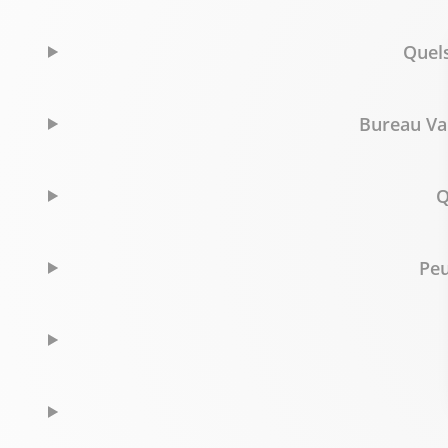
Quels
Bureau Val
Q
Peu