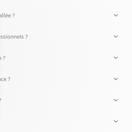
llée ?
essionnels ?
 ?
ce ?
?