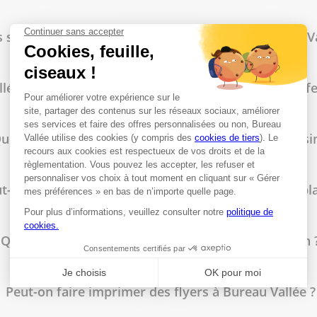
 sont les horaires d'ouverture du magasin Bureau Va
lée propose-t-il des tarifs spécifiques pour les prof
uelles fournitures de bureau trouve-t-on en magasin
t-on commander des tampons personnalisés sur pla
Quels types de reliure sont disponibles en magasin 
Peut-on faire imprimer des flyers à Bureau Vallée ?