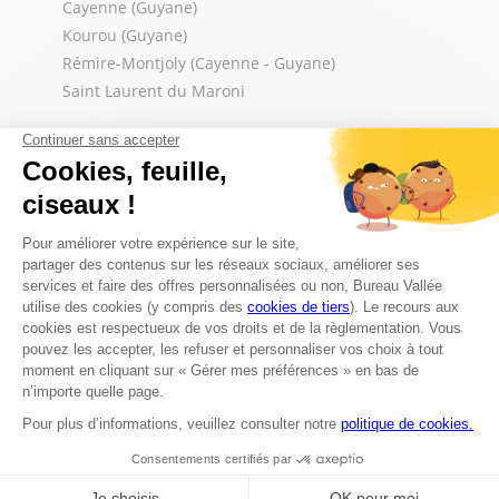
Cayenne (Guyane)
Kourou (Guyane)
Rémire-Montjoly (Cayenne - Guyane)
Saint Laurent du Maroni
Trouver un magasin Bureau Vallée
Tous les magasins Bureau Vallée en Guyane
Powered by
evermaps ©
Besoin d'Aide ?
Service Client :
0594 31 24 60
du lun au ven de 9h à 18h
Contactez-nous par email
Les magasins
Pour connaître les disponibilités dans votre
magasin de Guyane (Cayenne, Kourou, Saint